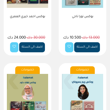
بوكس نورا ناجي
بوكس احمد خيري العمري
13.000 دك
10.500 دك
30.000 دك
24.000 دك
اضف الى السلة
اضف الى السلة
خصومات
خصومات