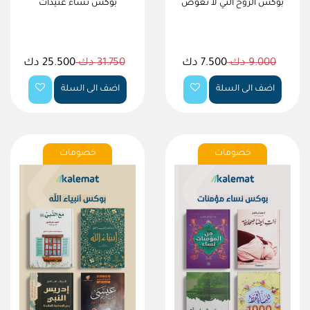
بوكس الروح التي لا تعوض
بوكس نساء عنيدات
9.000 دك
7.500 دك
31.750 دك
25.500 دك
اضف الى السلة
اضف الى السلة
خصومات
خصومات