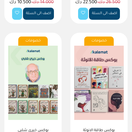
26.500 دك
22.500 دك
14.000 دك
10.500 دك
اضف الى السلة
اضف الى السلة
خصومات
خصومات
بوكس طاقة الانوثة
بوكس خيري شلبي