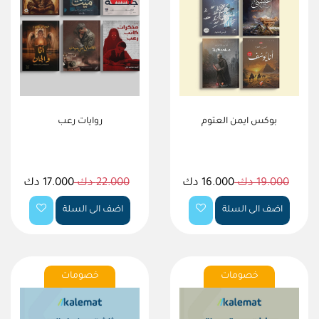
بوكس ايمن العتوم
روايات رعب
19.000 دك
16.000 دك
22.000 دك
17.000 دك
اضف الى السلة
اضف الى السلة
خصومات
خصومات