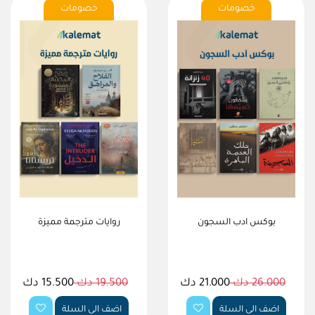
خصومات
خصومات
بوكس ادب السجون
روايات مترجمة مميزة
26.000 دك
21.000 دك
19.500 دك
15.500 دك
اضف الى السلة
اضف الى السلة