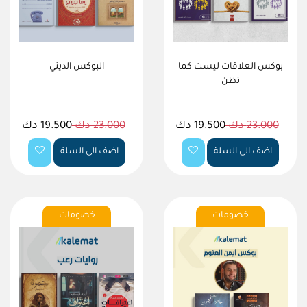
بوكس العلاقات ليست كما
البوكس الديني
تظن
23.000 دك
19.500 دك
23.000 دك
19.500 دك
اضف الى السلة
اضف الى السلة
خصومات
خصومات