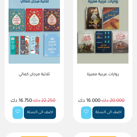
روايات عربية مميزة
ثلاثية مرجان كمالي
20.000 دك
16.000 دك
22.250 دك
16.750 دك
اضف الى السلة
اضف الى السلة