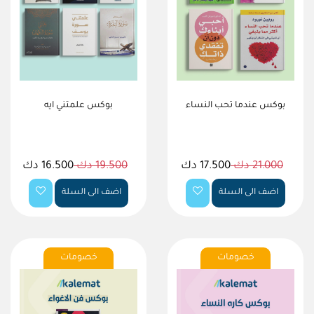
بوكس عندما تحب النساء
بوكس علمتني ايه
21.000 دك
17.500 دك
19.500 دك
16.500 دك
اضف الى السلة
اضف الى السلة
خصومات
خصومات