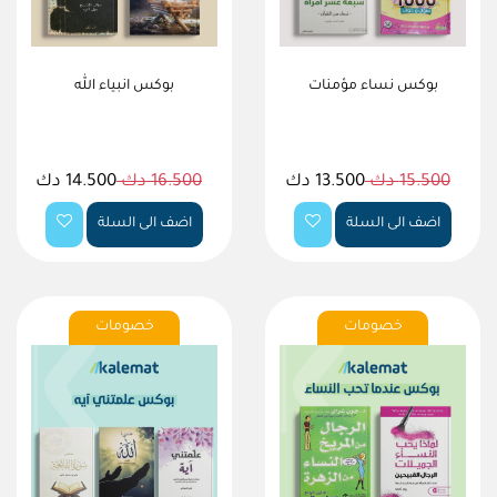
بوكس نساء مؤمنات
بوكس انبياء الله
15.500 دك
13.500 دك
16.500 دك
14.500 دك
اضف الى السلة
اضف الى السلة
خصومات
خصومات