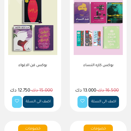
بوكس كاره النساء
بوكس فن الاغواء
16.500 دك
13.000 دك
15.000 دك
12.750 دك
اضف الى السلة
اضف الى السلة
خصومات
خصومات