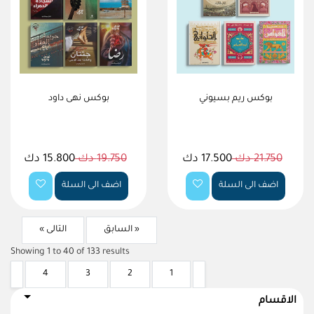
بوكس ريم بسيوني
بوكس نهى داود
21.750 دك
17.500 دك
19.750 دك
15.800 دك
اضف الى السلة
اضف الى السلة
« السابق
التالى »
Showing
1
to
40
of
133
results
4
3
2
1
الاقسام