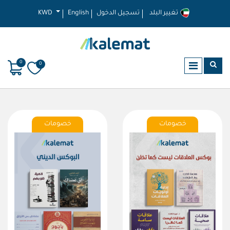
تغيير البلد
تسجيل الدخول
English
KWD
0
0
خصومات
خصومات