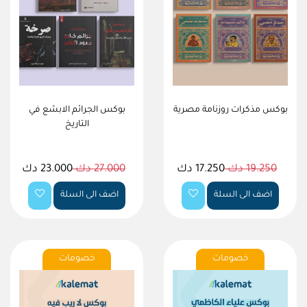
بوكس مذكرات روزنامة مصرية
بوكس الجرائم الابشع في
التاريخ
19.250 دك
17.250 دك
27.000 دك
23.000 دك
اضف الى السلة
اضف الى السلة
خصومات
خصومات