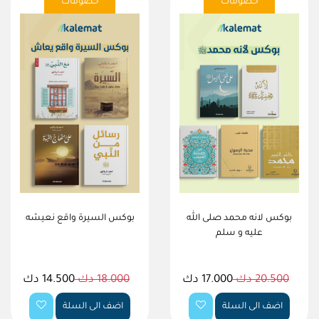
خصومات
خصومات
بوكس لانه محمد صلى الله
بوكس السيرة واقع نعيشه
عليه و سلم
20.500 دك
17.000 دك
18.000 دك
14.500 دك
اضف الى السلة
اضف الى السلة