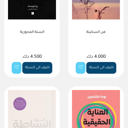
فن السكينة
السنة المحورية
4.000 دك
4.500 دك
اضف الى السلة
اضف الى السلة