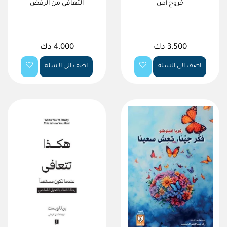
خروج آمن
التعافي من الرفض
3.500 دك
4.000 دك
اضف الى السلة
اضف الى السلة