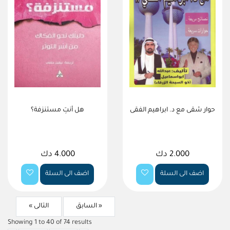
حوار شقى مع د. ابراهيم الفقى
هل أنتِ مستنزفة؟
2.000 دك
4.000 دك
اضف الى السلة
اضف الى السلة
« السابق
التالى »
Showing
1
to
40
of
74
results