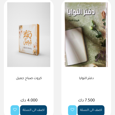
دفتر النوايا
كروت صباح جميل
7.500 دك
4.000 دك
اضف الى السلة
اضف الى السلة