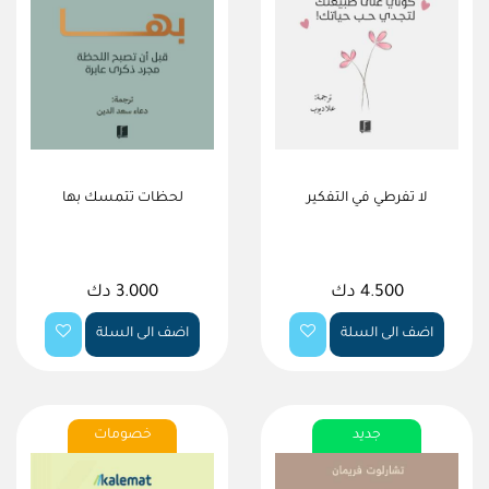
لا تفرطي في التفكير
لحظات تتمسك بها
4.500 دك
3.000 دك
اضف الى السلة
اضف الى السلة
جديد
خصومات