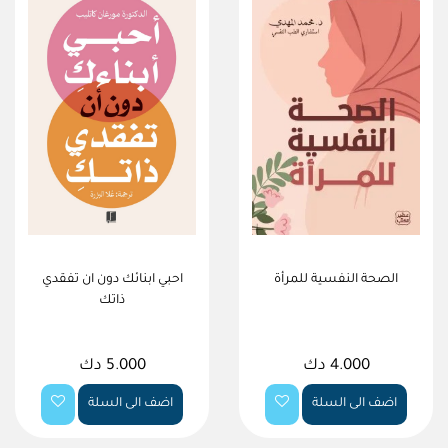
الصحة النفسية للمرأة
احبي ابنائك دون ان تفقدي
ذاتك
4.000 دك
5.000 دك
اضف الى السلة
اضف الى السلة