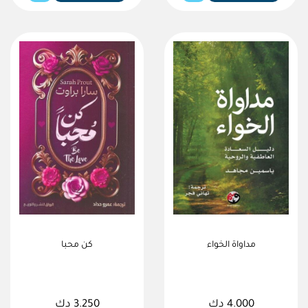
مداواة الخواء
كن محبا
4.000 دك
3.250 دك