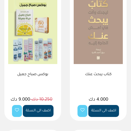
كتاب يبحث عنك
بوكس صباح جميل
4.000 دك
10.250 دك
9.000 دك
اضف الى السلة
اضف الى السلة