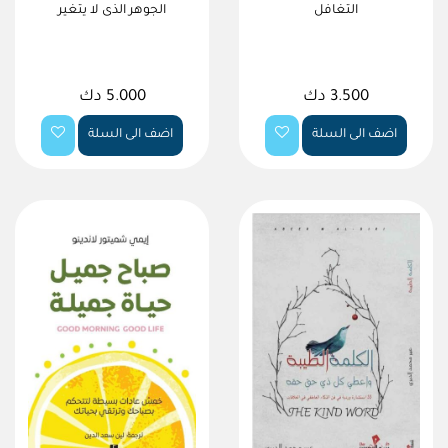
التغافل
الجوهر الذى لا يتغير
3.500 دك
5.000 دك
اضف الى السلة
اضف الى السلة