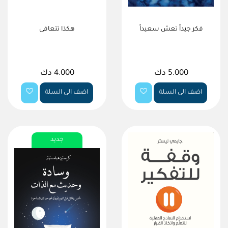
فكر جيداً تعش سعيداً
هكذا تتعافى
5.000 دك
4.000 دك
اضف الى السلة
اضف الى السلة
جديد