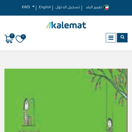
تغيير البلد
تسجيل الدخول
English
KWD
0
0