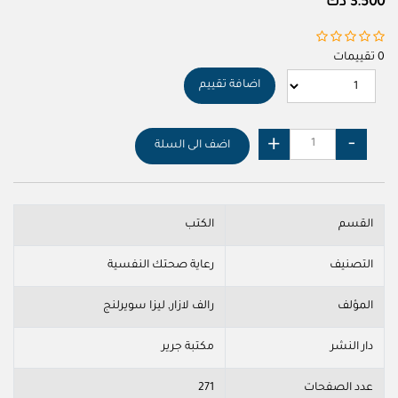
3.500 دك
0 تقييمات
اضافة تقييم
اضف الى السلة
القسم
الكتب
التصنيف
رعاية صحتك النفسية
المؤلف
رالف لازار, ليزا سويرلنج
دار النشر
مكتبة جرير
عدد الصفحات
271