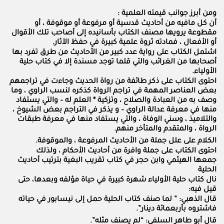
ومن أبرز جوانب قيمته العلمية :
أن كل مافيه من أحاديث قدسية أو مرفوعة أو موقوفة ، أو
مقطوعة يرويها مصنف الكتاب بأسانيده إلى أصاحب تلك الأقوال
أو الأفعال ، فمادته ثروة علمية كبيرة في حفظ الآثار.
اشتمل الكتاب على رواية عدد كبير من الأحاديث من طرق تفرد بها
أصحابها من الغرائب والتي قلما توجد مسندة إلا في كتاب حلية
الأولياء.
احتوى الكتاب على ذكر طائفة من رواة الحديث وجاءت في تراجمهم
بعض العناصر المهمة في تراجم الرواة كذكره لنسب الراوي ، وما
وصف به من العبادة والصلاح ، وتزكية * العلم له – والتي يستفاد
منها في معرفة عدالة الراوي – و يذكر في التراجم بعض الشيوخ ،
والتلاميذ ، وسني الوفاة ، والتي يستفاد منها في معرفة طبقات
الرواة ، والمتقدم والمتأخر منهم.
الكلام على علل جملة من الأحاديث المرفوعة ، والموقوفة.
احتوى الكتاب على جملة وافرة من أحاديث الأحكام ، ولذلك
جمعها الهيثمي وابن حجر في كتاب تقريب البغية بترتيب أحاديث
الحلية
نال كتاب حلية الأولياء شهرة كبيرة في حياة مؤلفه وبعدها، حتى
قيل فيه:
قال الذهبي: ” لما صنف كتاب الحلية حمل إلى نيسابور في حياته
فاشتروه بأربعمائة دينار”.
قال أبو طاهر السلفي: “لم يصنف مثله”.