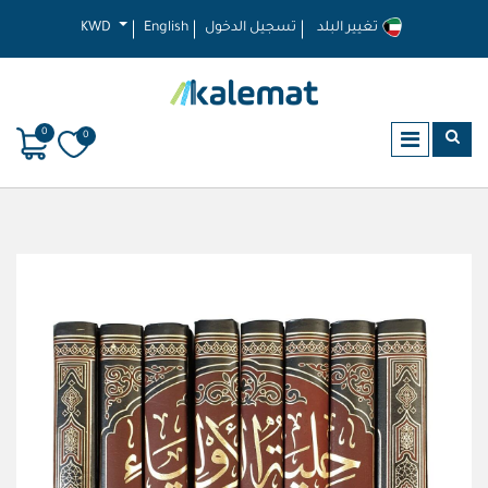
تغيير البلد
تسجيل الدخول
English
KWD
0
0