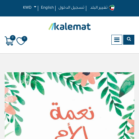
تغيير البلد
تسجيل الدخول
English
KWD
0
0