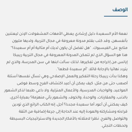
الوصف
نعمة الأم السعيدة دليل إرشادي يعطي الأمهات المشغولات الإذن ليعتنين
بأنفسهن، وقد كتب بقلم مدونة معروفة في مجال التربية، ولديها مليون
متابع على الفيسبوك. "هل تفضل أن يكون لديك أم مثالية أم أم سعيدة؟"
هذا هو السؤال الذي لم تتمكن المدونة المعروفة في مجال التربية ريبيكا
إيانس من إخراجه من تفكيرها، لذلك سألت ابنها في سن المدرسة، والذي لم
يتردد نهائيا بالإجابة قائلا: "أم سعيدة قطعا".
وهكذا بدأت ريبيكا رحلة التفكير والعمل الإصلاحي وهي تسأل نفسها أسئلة
أصعب حتى من مثل: كيف يمكن أن أعيد اكتشاف الفرح وسط فوضى
المواعيد، والواجبات المدرسية، والأعمال المنزلية، ولا داعي طبعا لذكر الشعور
بالذنب، والمقارنات، والوحدة، والخوف، والشعور بأني منهزمة؟ بعبارة أخرى،
كيف يمكنني أن أعود أما سعيدة مجددا؟ أجل، إنه الكتاب الرائع الذي تودين
قراءته ومشاركته والعودة إليه عند الحاجة إلى جرعة إضافية من الثقة
والتواصل والفرح، نظرا لامتلائه بالأفكار الجديدة والاستراتيجيات البسيطة
ولحظات التجلي.