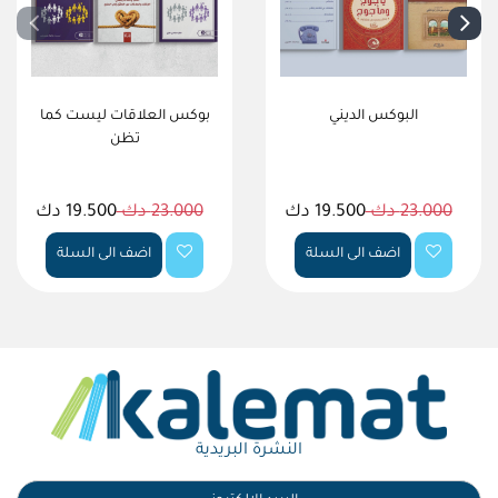
البوكس الديني
بوكس العلاقات ليست كما
تظن
23.000 دك
19.500 دك
23.000 دك
19.500 دك
اضف الى السلة
اضف الى السلة
النشرة البريدية