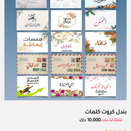
بندل كروت كلمات
10.000 دك
12.000 دك