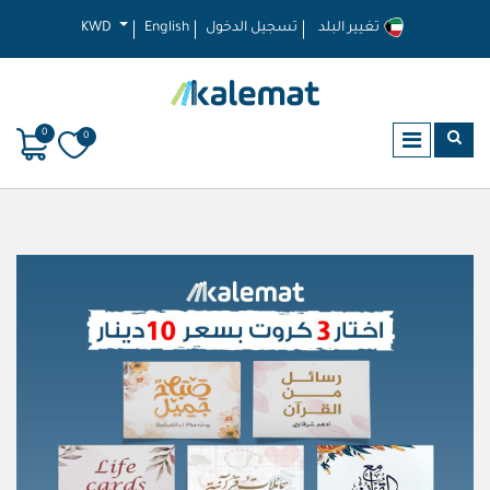
تغيير البلد
تسجيل الدخول
English
KWD
0
0