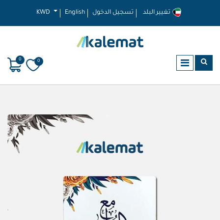
تغيير البلد
تسجيل الدخول
English
KWD
0
0