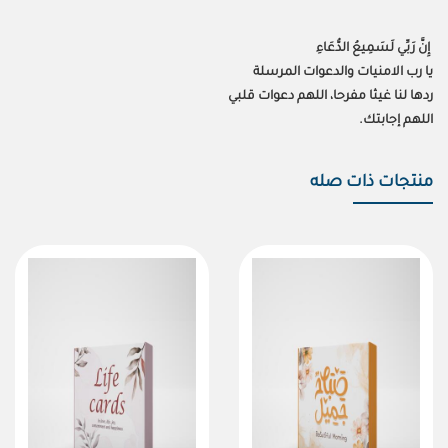
إِنَّ رَبِّي لَسَمِيعُ الدُّعَاءِ
يا رب الامنيات والدعوات المرسلة
ردها لنا غيثا مفرحا، اللهم دعوات قلبي
اللهم إجابتك.
منتجات ذات صله