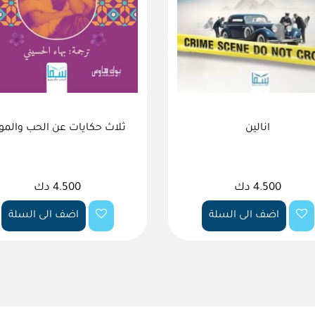
انالين
ثلاث حكايات عن الحب والم
4.500 دك
4.500 دك
اضف الى السلة
اضف الى السلة