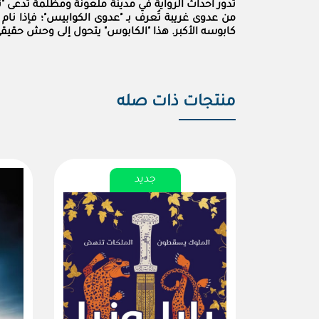
تدور أحداث الرواية في مدينة ملعونة ومظلمة تُدعى "
من عدوى غريبة تُعرف بـ "عدوى الكوابيس"
؛ فإذا نا
كابوسه الأكبر. هذا "الكابوس" يتحول إلى وحش حقي
منتجات ذات صله
جديد