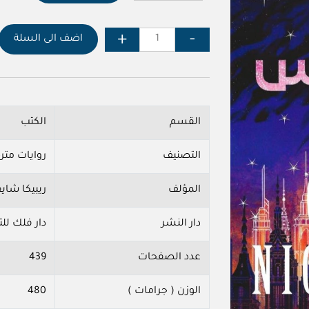
اضف الى السلة
القسم
الكتب
التصنيف
روايات متر
المؤلف
ريبيكا شايف
دار النشر
دار فلك للت
عدد الصفحات
439
الوزن ( جرامات )
480