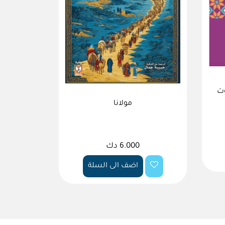
وت
مولانا
6.000 دك
اضف الى السلة