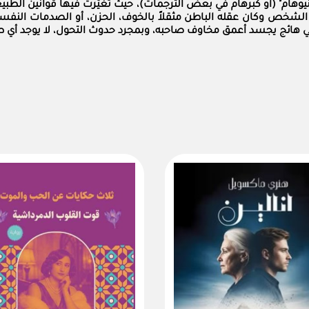
نيوهام" (أو كبرهام في بعض الترجمات)، حيث تغيَّرت فيها قوانين الطب
م الشخص وكان عقله الباطن مثقلاً بالخوف، الحزن، أو الصدمات النفسي
قي هائج يجسد أعمق مخاوف صاحبه، وبمجرد حدوث التحول، لا يوجد أي ط