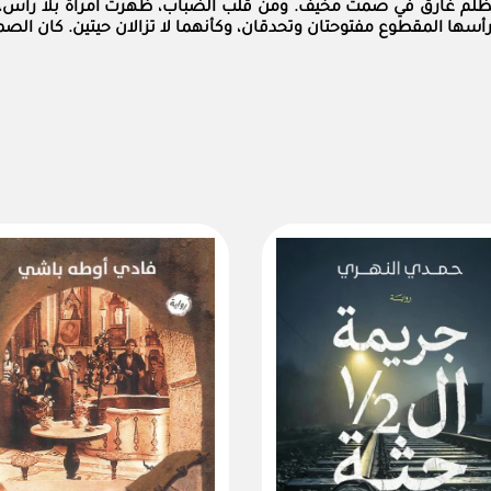
لمظلم غارق في صمت مخيف. ومن قلب الضباب، ظهرت امرأة بلا رأس، 
سها المقطوع مفتوحتان وتحدقان، وكأنهما لا تزالان حيتين. كان الصمت