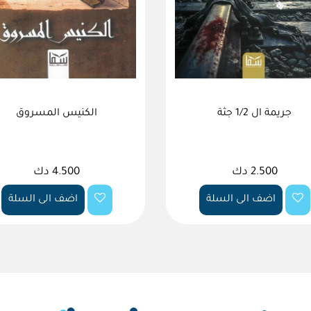
جريمة ال 1/2 جثة
الكنيس المسروق
2.500 دك
4.500 دك
اضف الى السلة
اضف الى السلة