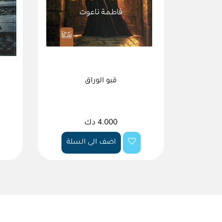
قبو الوراق
4.000 دك
اضف الى السلة
سلة