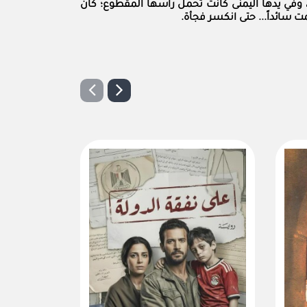
وفي يدها اليمنى كانت تحمل رأسها المقطوع؛ كان
 سائداً... حتى انكسر فجأة.