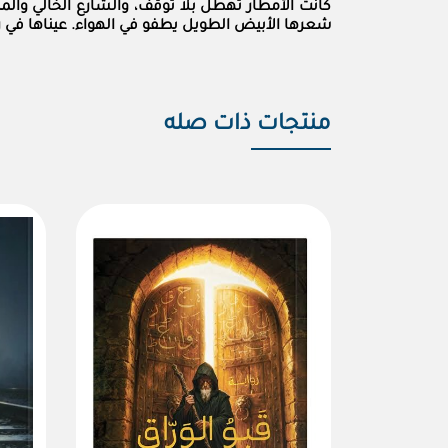
كانت الأمطار تهطل بلا توقف، والشارع الخالي وا
شعرها الأبيض الطويل يطفو في الهواء. عيناها في رأ
منتجات ذات صله