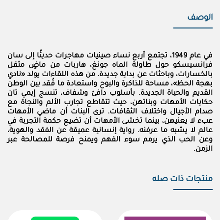
الوصف
في عام 1949، تجتمع أربع نساء صينيات مهاجرات حديثًا إلى سان
فرانسيسكو حول طاولة الماه جونغ، هاربات من ماضٍ مثقل
بالخسارات، وباحثات عن بداية جديدة. من هذه اللقاءات يولد «نادي
بهجة الحظ»، مساحة للذاكرة والبوح واستعادة ما فُقد بين الوطن
القديم والحياة الجديدة. بأسلوب دافئ وشفاف، تنسج إيمي تان
حكايات الأمهات وبناتهن، حيث تتقاطع تجارب الألم والنجاة مع
صدام الأجيال واختلاف الثقافات. ترى البنات أن ماضي الأمهات
عبء لا يعنيهن، بينما تخشى الأمهات أن تضيع حكمة التجربة في
عالم لا يشبه ما عرفنه. رواية إنسانية عميقة عن الفقد والهوية،
وعن الحب الذي يرمم سوء الفهم ويمنح فرصة للمصالحة عبر
الزمن.
منتجات ذات صله