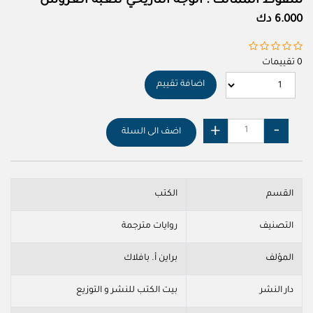
سقوط الممالك : الوجه التاريخي للعبة العروش
6.000 دك
0 تقييمات
اضافة تقييم
اضف الى السلة
القسم
الكتب
التصنيف
روايات مترجمة
المؤلف
براين أ. بافلاك
دار النشر
بيت الكتب للنشر و التوزيع