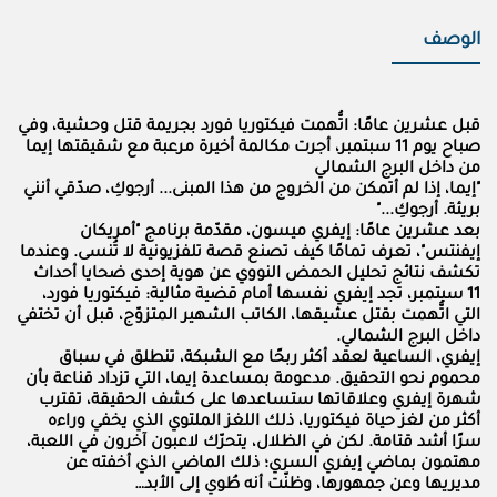
الوصف
قبل عشرين عامًا: اتُّهمت فيكتوريا فورد بجريمة قتل وحشية، وفي
صباح يوم 11 سبتمبر، أجرت مكالمة أخيرة مرعبة مع شقيقتها إيما
من داخل البرج الشمالي
"إيما، إذا لم أتمكن من الخروج من هذا المبنى... أرجوكِ، صدّقي أنني
بريئة. أرجوكِ..."
بعد عشرين عامًا: إيفري ميسون، مقدّمة برنامج "أمريكان
إيفنتس"، تعرف تمامًا كيف تصنع قصة تلفزيونية لا تُنسى. وعندما
تكشف نتائج تحليل الحمض النووي عن هوية إحدى ضحايا أحداث
11 سبتمبر، تجد إيفري نفسها أمام قضية مثالية: فيكتوريا فورد،
التي اتُّهمت بقتل عشيقها، الكاتب الشهير المتزوّج، قبل أن تختفي
داخل البرج الشمالي.
إيفري، الساعية لعقد أكثر ربحًا مع الشبكة، تنطلق في سباق
محموم نحو التحقيق. مدعومة بمساعدة إيما، التي تزداد قناعة بأن
شهرة إيفري وعلاقاتها ستساعدها على كشف الحقيقة، تقترب
أكثر من لغز حياة فيكتوريا، ذلك اللغز الملتوي الذي يخفي وراءه
سرًا أشد قتامة. لكن في الظلال، يتحرّك لاعبون آخرون في اللعبة،
مهتمون بماضي إيفري السري؛ ذلك الماضي الذي أخفته عن
مديريها وعن جمهورها، وظنّت أنه طُوي إلى الأبد…