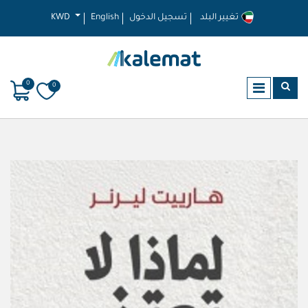
تغيير البلد
تسجيل الدخول
English
KWD
0
0