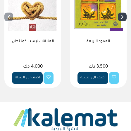
العهود الاربعة
العلاقات ليست كما تظن
3.500 دك
4.000 دك
اضف الى السلة
اضف الى السلة
النشرة البريدية