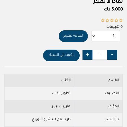
لماذا لا تعتذر
5.000 دك
0 تقييمات
اضافة تقييم
اضف الى السلة
القسم
الكتب
التصنيف
تطوير الذات
المؤلف
هارييت ليرنر
دار النشر
دار شفق للنشر و التوزيع