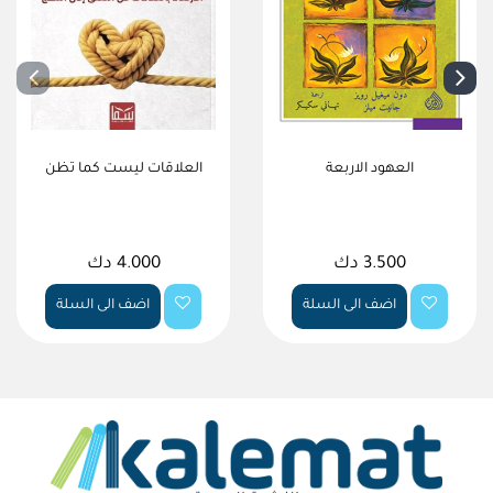
العهود الاربعة
العلاقات ليست كما تظن
3.500 دك
4.000 دك
اضف الى السلة
اضف الى السلة