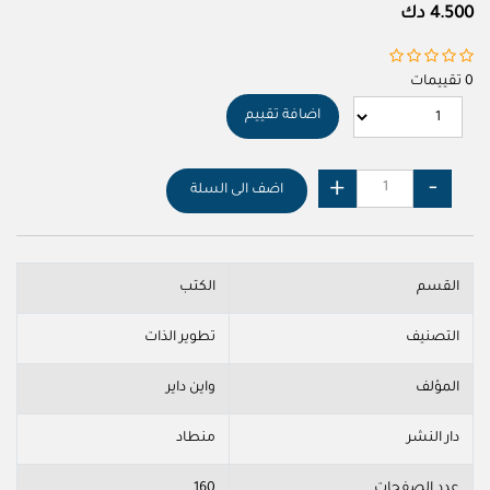
4.500 دك
0 تقييمات
اضافة تقييم
اضف الى السلة
القسم
الكتب
التصنيف
تطوير الذات
المؤلف
واين داير
دار النشر
منطاد
عدد الصفحات
160