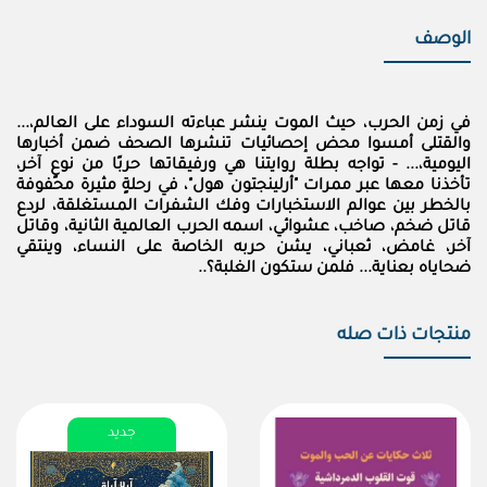
الوصف
في زمن الحرب، حيث الموت ينشر عباءته السوداء على العالم،...
والقتلى أمسوا محض إحصائيات تنشرها الصحف ضمن أخبارها
اليومية،... - تواجه بطلة روايتنا هي ورفيقاتها حربًا من نوعٍ آخر،
تأخذنا معها عبر ممرات "أرلينجتون هول"، في رحلةٍ مثيرة محفوفة
بالخطر بين عوالم الاستخبارات وفك الشفرات المستغلقة، لردع
قاتل ضخم، صاخب، عشوائي، اسمه الحرب العالمية الثانية، وقاتل
آخر، غامض، ثعباني، يشن حربه الخاصة على النساء، وينتقي
ضحاياه بعناية... فلمن ستكون الغلبة؟..
منتجات ذات صله
جديد