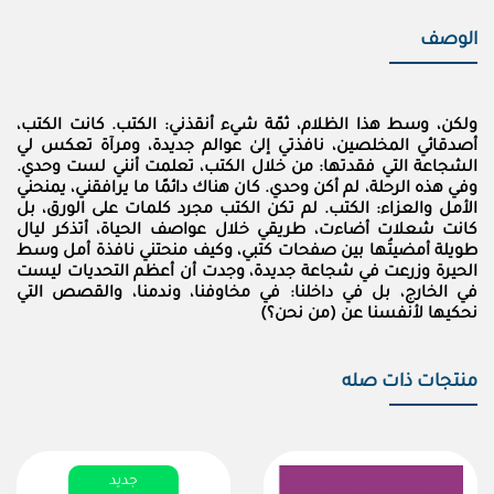
الوصف
ولكن، وسط هذا الظلام، ثمّة شيء أنقذني: الكتب. كانت الكتب،
أصدقائي المخلصين، نافذتي إلىٰ عوالم جديدة، ومرآة تعكس لي
الشجاعة التي فقدتها: من خلال الكتب، تعلمت أنني لست وحدي.
وفي هذه الرحلة، لم أكن وحدي. كان هناك دائمًا ما يرافقني، يمنحني
الأمل والعزاء: الكتب. لم تكن الكتب مجرد كلمات على الورق، بل
كانت شعلات أضاءت، طريقي خلال عواصف الحياة، أتذكر ليال
طويلة أمضيتُها بين صفحات كتبي، وكيف منحتني نافذة أمل وسط
الحيرة وزرعت في شجاعة جديدة، وجدت أن أعظم التحديات ليست
في الخارج، بل في داخلنا: في مخاوفنا، وندمنا، والقصص التي
نحكيها لأنفسنا عن (من نحن؟)
منتجات ذات صله
جديد