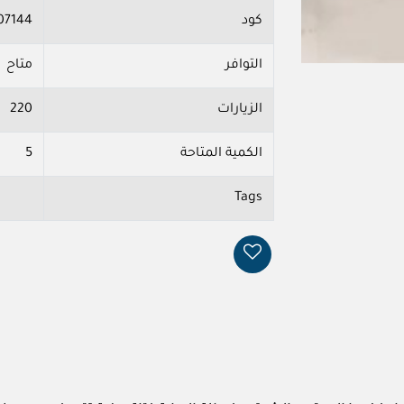
كود
07144
التوافر
متاح
الزيارات
220
الكمية المتاحة
5
Tags