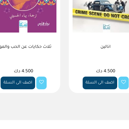
انالين
ثلاث حكايات عن الحب والم
4.500 دك
4.500 دك
اضف الى السلة
اضف الى السلة