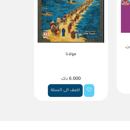
وت
مولانا
6.000 دك
اضف الى السلة