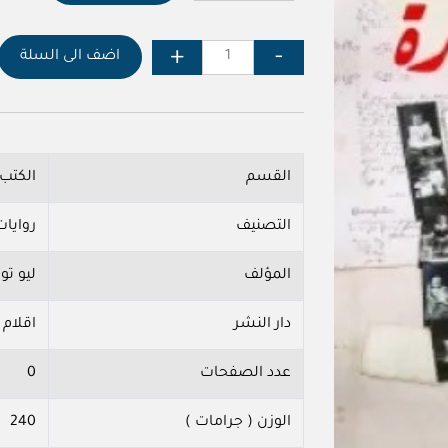
اضف الى السلة
القسم
الكتب
التصنيف
روايات
المؤلف
ليو ت
دار النشر
اقلام 
عدد الصفحات
0
الوزن ( جرامات )
240