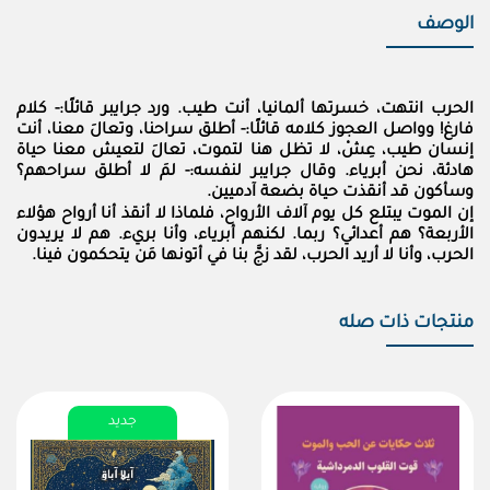
الوصف
الحرب انتهت، خسرتها ألمانيا، أنت طيب. ورد جرايبر قائلًا:- كلام
فارغ! وواصل العجوز كلامه قائلًا:- أطلق سراحنا، وتعالَ معنا، أنت
إنسان طيب، عِشْ، لا تظل هنا لتموت، تعالَ لتعيش معنا حياة
هادئة، نحن أبرياء. وقال جرايبر لنفسه:- لمَ لا أطلق سراحهم؟
وسأكون قد أنقذت حياة بضعة آدميين.
إن الموت يبتلع كل يوم آلاف الأرواح، فلماذا لا أنقذ أنا أرواح هؤلاء
الأربعة؟ هم أعدائي؟ ربما. لكنهم أبرياء، وأنا بريء. هم لا يريدون
الحرب، وأنا لا أريد الحرب، لقد زجَّ بنا في أتونها مَن يتحكمون فينا.
منتجات ذات صله
جديد