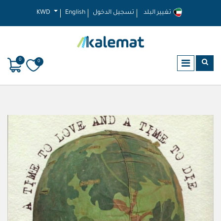
تغيير البلد
تسجيل الدخول
English
KWD
0
0