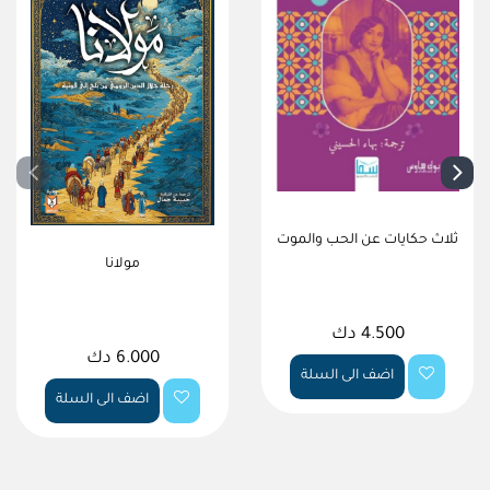
ثلاث حكايات عن الحب والموت
مولانا
4.500 دك
6.000 دك
اضف الى السلة
اضف الى السلة