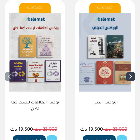
خصومات
خصومات
البوكس الديني
بوكس العلاقات ليست كما
تظن
23.000 دك
19.500 دك
23.000 دك
19.500 دك