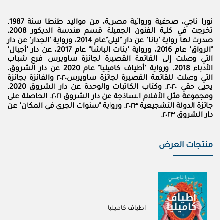
نورا ناجي، صحفية وروائية مصرية، من مواليد طنطا سنة 1987.
تخرجت في كلية الفنون الجميلة قسم هندسة الديكور 2008،
صدرت لها رواية "بانا" عن دار "ليلى"عام 2014، ورواية "الجدار" عن دار
"الرواق" عام 2016، ورواية "بنات الباشا" عام 2017، عن دار "أجيال"
التي وصلت إلى القائمة القصيرة لجائزة ساويرس فرع شباب
الأدباء 2018. ورواية "أطياف كاميليا" عام 2020 عن دار الشروق.
التي وصلت للقائمة القصيرة لجائزة ساويرس٢٠٢٠ والفائزة بجائزة
يحيى حقي ٢٠٢٠. وكتاب الكاتبات والوحدة عن دار الشروق 2020.
ومجموعة مثل الأفلام الساذجة عن دار الشروق ٢٠٢١. الحاصلة على
جائزة الدولة التشجيعية ٢٠٢٣. ورواية "سنوات الجري في المكان" عن
دار الشروق ٢٠٢٣.
منتجات العرض
اطياف كاميليا