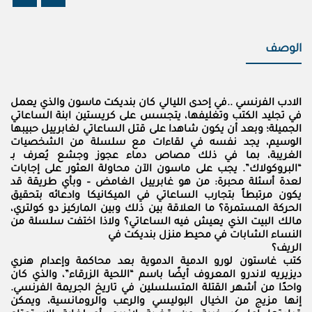
الوصف
الادب الفرنسي ..في إحدى الليالي كان بنديكت ماسون والذي يعمل
في تجليد الكتب وتغليفها، يتجسس على كريستين ابنة الساعاتي
الجميلة؛ وبعد أن يكون شاهدا على قتل الساعاتي لغابرييل حبيبها
الوسيم، يجد نفسه في لقاءات مع سلسلة من الشخصيات
الغريبة، بما في ذلك مصاص دماء عجوز وجشع يُعرف بـ
“البروكولاك”. يجب على ماسون الآن محاولة العثور على إجابات
لعدة أسئلة محبرة: من هو غابرييل الغامض – وبأي طريقة قد
يكون مرتبطاً بتجارب الساعاتي في الميكانيكا وادعائه بتحقيق
الحركة المستمرة؟ ما العلاقة بين ذلك وبين الماركيز دو كولتري،
مالك البيت الذي يعيش فيه الساعاتي؟ ولاذا اختفت سلسلة من
النساء الشابات في محيط منزل بنديكت في
الريف؟
كتب غاستون لورو الدمية الدموية بعد محاكمة وإعدام هنري
ديزيريه لاندرو المعروف أيضًا باسم “اللحية الزرقاء”، والذي كان
واحدًا من أشهر القتلة المتسلسلين في تاريخ الجريمة الفرنسي.
إنها مزيج من الخيال البوليسي والرعب والرومانسية، ويمكن