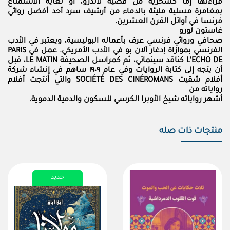
قراءتها إما كسخرية من قضية لاندرو، أو لغاية الاستمتاع
بمغامرة مسلية مليئة بالدماء من أرشيف سرد أحد أفضل روائي
فرنسا في أوائل القرن العشرين.
غاستون لورو
صحافي وروائي فرنسي عرف بأعماله البوليسية، ويعتبر في الأدب
الفرنسي بموازاة إدغار آلان بو في الأدب الأمريكي. عمل في PARIS
L’ECHO DE كناقد سينمائي، ثم كمراسل الصحيفة LE MATIN، قبل
أن يتجه إلى كتابة الروايات وفي عام ١٩٠٩ ساهم في إنشاء شركة
أفلام شقيت SOCIÉTÉ DES CINÉROMANS والتي أنتجت أفلام
رواياته من
أشهر رواياته شيخ الأوبرا الكرسي للسكون والدمية الدموية.
منتجات ذات صله
جديد