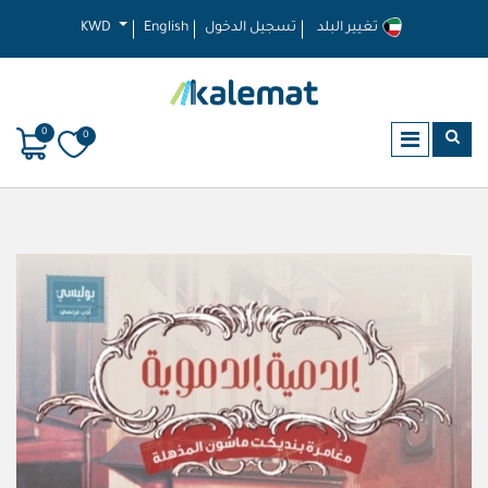
تغيير البلد
تسجيل الدخول
English
KWD
0
0