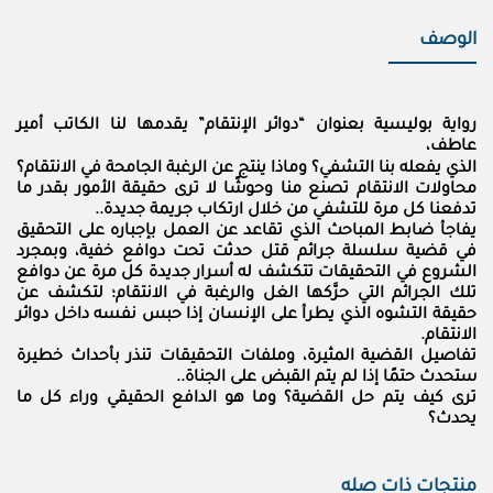
الوصف
رواية بوليسية بعنوان “دوائر الإنتقام” يقدمها لنا الكاتب أمير
عاطف،
الذي يفعله بنا التشفي؟ وماذا ينتج عن الرغبة الجامحة في الانتقام؟
محاولات الانتقام تصنع منا وحوشًا لا ترى حقيقة الأمور بقدر ما
تدفعنا كل مرة للتشفي من خلال ارتكاب جريمة جديدة..
يفاجأ ضابط المباحث الذي تقاعد عن العمل بإجباره على التحقيق
في قضية سلسلة جرائم قتل حدثت تحت دوافع خفية، وبمجرد
الشروع في التحقيقات تتكشف له أسرار جديدة كل مرة عن دوافع
تلك الجرائم التي حرَّكها الغل والرغبة في الانتقام؛ لتكشف عن
حقيقة التشوه الذي يطرأ على الإنسان إذا حبس نفسه داخل دوائر
الانتقام.
تفاصيل القضية المثيرة، وملفات التحقيقات تنذر بأحداث خطيرة
ستحدث حتمًا إذا لم يتم القبض على الجناة..
ترى كيف يتم حل القضية؟ وما هو الدافع الحقيقي وراء كل ما
يحدث؟
منتجات ذات صله