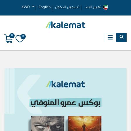
تغيير البلد
تسجيل الدخول
English
KWD
0
0