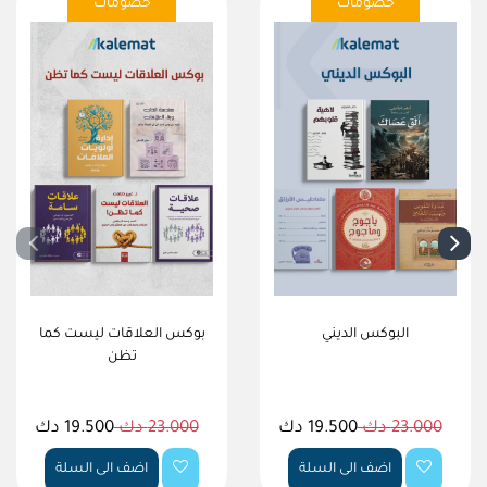
خصومات
خصومات
البوكس الديني
بوكس العلاقات ليست كما
تظن
23.000 دك
19.500 دك
23.000 دك
19.500 دك
اضف الى السلة
اضف الى السلة