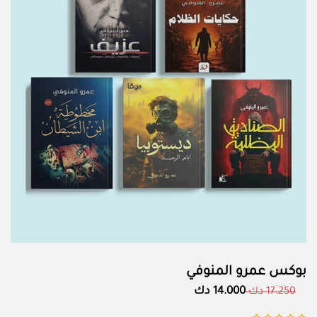
بوكس عمرو المنوفي
14.000 دك
17.250 دك