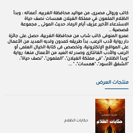
كاتب وروائى مصرى، من مواليد محافظة الغربيه. أعماله : وبدأ
الظلام الملعون في مملكة الغيلان همسات نصف حياة
الاستدعاء الأخير عزيف أيام الرماد حديث الموتى _ مجموعة
قصصية ..
عمرو المنوفى كاتب شاب من محافظة الغربية، حصل على جائزة
دار رواية لأدب الرعب، بدأ طريقه كمدون ولديه العديد من الأعمال
على المواقع الإلكترونية، وتخصص فى كتابة الخيال العلمى أو
الرعب والأدب الفانتازى وصدر له العيد من الأعمال منها: رواية
"وبدأ الظلام"، "فى مملكة الغيلان"، "الملعون"، "نصف حياة"،
"الشفق الأسود"، "همسات"، " ...
منتجات العرض
حكايات الظلام