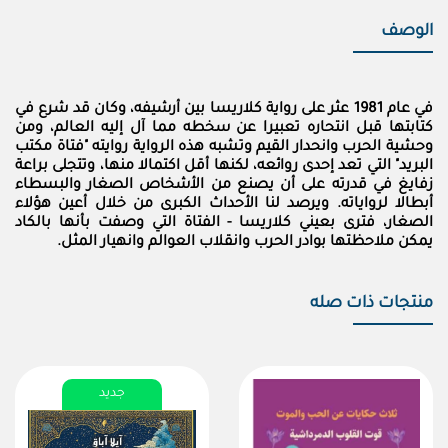
الوصف
في عام 1981 عثر على رواية كلاريسا بين أرشيفه، وكان قد شرع في
كتابتها قبل انتحاره تعبيرا عن سخطه مما آل إليه العالم، ومن
وحشية الحرب وانحدار القيم وتشبه هذه الرواية روايته "فتاة مكتب
البريد" التي تعد إحدى روائعه، لكنها أقل اكتمالا منها، وتتجلى براعة
زفايغ في قدرته على أن يصنع من الأشخاص الصغار والبسطاء
أبطالا لرواياته. ويرصد لنا الأحداث الكبرى من خلال أعين هؤلاء
الصغار، فترى بعيني كلاريسا - الفتاة التي وصفت بأنها بالكاد
يمكن ملاحظتها بوادر الحرب وانقلاب العوالم وانهيار المثل.
منتجات ذات صله
جديد