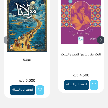
ثلاث حكايات عن الحب والموت
مولانا
4.500 دك
6.000 دك
اضف الى السلة
اضف الى السلة