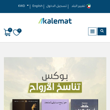
تغيير البلد
تسجيل الدخول
English
KWD
0
0