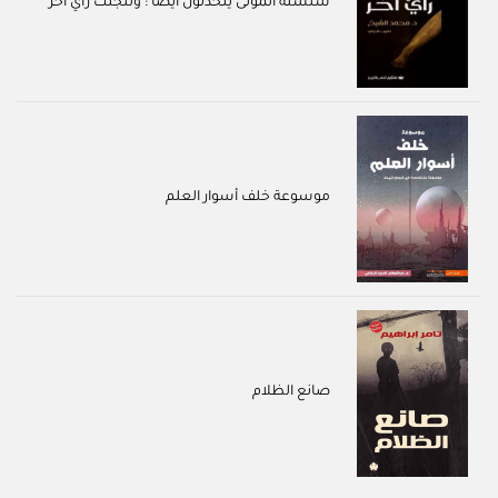
سلسلة الموتى يتحدثون أيضاً : وللجثث رأي أخر
موسوعة خلف أسوار العلم
صانع الظلام