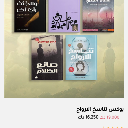
بوكس تناسخ الارواح
16.250 دك
19.000 دك