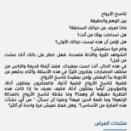
تناسخ الأرواح
بين الوهم والحقيقة
ماذا تعرف عن حياتك السابقة؟
هل تساءلت يومًا من أنت؟
هل تؤمن أن هذه ليست حياتك الأولى؟
وكم مرة ستعيش؟
الشواهد كثيرة والأدلة متعددة، فهل خطر على بالك أنك عشت
من قبل؟
في هذه الحال، أنت لست بمفردك. فمنذ أزمنة قديمة والناس من
مختلف الحضارات يفكرون كثيرًا في هذه الأسئلة، وأثناء بحثهم عن
الأجوبة بدأ البعض يؤمن بعقيدة تناسخ الأرواح.
قضية تناسخ الأرواح قضية أذلية، فالمنكرون يملكون أدلة،
والمؤيدون أيضًا يملكون أدلة، فكيف نعرف ما إذا كانت هذه
النظرية حقيقية أم وهما؟! وما علاقة تناسخ الأرواح بالعدالة
الإلهية؟ وما كلمة الدين فيها؟ وعلينا أن نسأل: " من أين نشأت
هذه الفكرة من الأساس؟"، وهل فعلا نعيش مرة واحدة أم أكثر؟
منتجات العرض