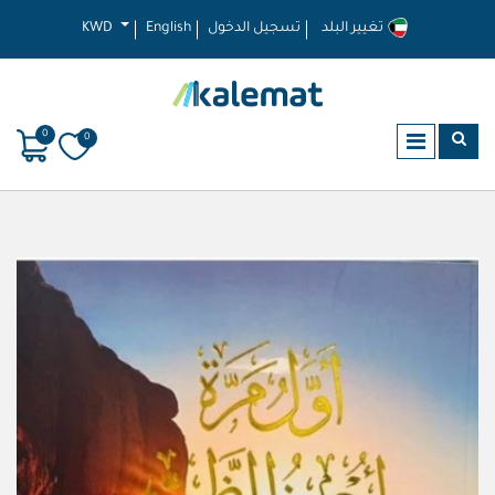
تغيير البلد
تسجيل الدخول
English
KWD
0
0