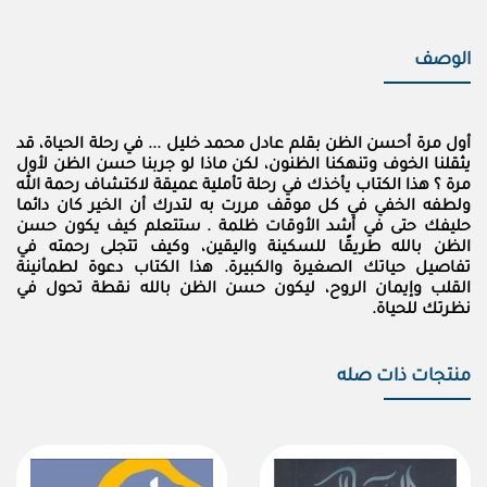
الوصف
أول مرة أحسن الظن بقلم عادل محمد خليل ... في رحلة الحياة، قد
يثقلنا الخوف وتنهكنا الظنون، لكن ماذا لو جربنا حسن الظن لأول
مرة ؟ هذا الكتاب يأخذك في رحلة تأملية عميقة لاكتشاف رحمة الله
ولطفه الخفي في كل موقف مررت به لتدرك أن الخير كان دائما
حليفك حتى في أشد الأوقات ظلمة . ستتعلم كيف يكون حسن
الظن بالله طريقًا للسكينة واليقين، وكيف تتجلى رحمته في
تفاصيل حياتك الصغيرة والكبيرة. هذا الكتاب دعوة لطمأنينة
القلب وإيمان الروح، ليكون حسن الظن بالله نقطة تحول في
نظرتك للحياة.
منتجات ذات صله