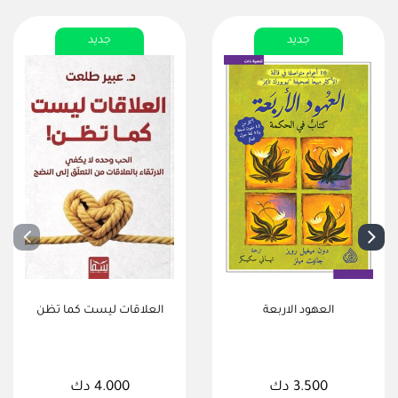
جديد
جديد
العهود الاربعة
العلاقات ليست كما تظن
3.500 دك
4.000 دك