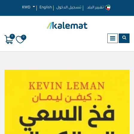
تغيير البلد
تسجيل الدخول
English
KWD
0
0