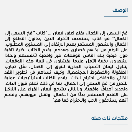
الوصف
فخ السعي إلى الكمال بقلم كيفن ليمان ... "كتاب ""فخ السعي إلى
الكمال"" هو كتاب يستهدف الأفراد الذين يعانون التطلعَ إلى
الكمال والشعور المستمر بعدم الارتقاء إلى المستوى المطلوب،
على الرغم من بذلهم قصارى جهدهم. يقدم الكتاب نظرة ثاقبة
حول كيفية بناء الناس لتوقعات غير واقعية لأنفسهم ولماذا
يشعرون بخيبة الأمل عندما يفشلون في تلبية هذه التوقعات.
يتناول ليمان الأسباب الجذرية للتوق إلى الكمال، مثل تجارب
الطفولة والضغوط المجتمعية، وكيف تساهم في تطوير النقد
الذاتي وانخفاض احترام الذات. يقدم الكتاب استراتيجيات عملية
للتحرر من فخ السعي إلى الكمال، بما في ذلك تعلم قبول الذات،
وتحديد أهداف واقعية. وبالتالي يشجع ليمان القراء عـلى التركيز
على التقدم المستمر بدلًا من الــكمال، وتقبل عيوبهـــم، وفهــم
أنهم يستحقون الحب والاحترام كما هم."
منتجات ذات صله