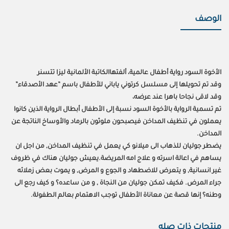
الوصف
الأخوة السود رواية أطفال عالمية، ألفتهاالكاتبة الألمانية ليزا تتسنر
وقد تم تحويلها إلى مسلسل كرتوني ياباني للأطفال باسم ”عهد الأصدقاء”
وقد لاقى نجاحا باهرا عند عرضه،
تم تسمية الرواية بالأخوة السود نسبة إلى الأطفال أبطال الرواية الذين كانوا
يعملون في تنظيف المداخن فيصبحون ملوثون بالرماد والأوساخ الناتجة عن
المداخن.
يضطر جوليان للذهاب الى ميلانو كي يعمل في تنظيف المداخن, من اجل ان
يساهم في اعالة اسرته و علاج امه المريضة.يعيش جوليان هناك في ظروف
غير انسانية, و يتعرض للاضطهاد و الجوع و المرض, و يموت بعض زملائه
جراء المرض. فكيف تمكن جوليان من النجاة , و من ساعده؟ و كيف رجع الى
وطنه؟ إنها قصة عن معاناة الأطفال توجب الاهتمام بعالم الطفولة.
منتجات ذات صله