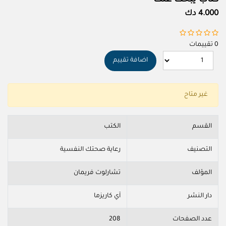
4.000 دك
0 تقييمات
اضافة تقييم
غير متاح
القسم
الكتب
التصنيف
رعاية صحتك النفسية
المؤلف
تشارلوت فريمان
دار النشر
آي كاريزما
عدد الصفحات
208