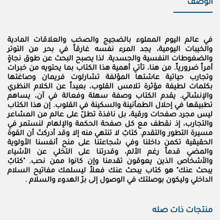
الوصف
في عالم اليوم المملوء بالضجيج والصخب والعلاقات المادية
والخيبات اليومية، يجد المرء نفسه غارقاً في بحر من التوتر
والضغوطات النفسية والجسدية. لذا يصبح البحث عن طوق نجاةٍ
أمراً ضرورياً. من هنا، تأتي أهمية هذا الكتاب بما يحتويه من خبرات
وتجارب حياتية عاشتها المؤلفة تشارلوت فريمان وصاغتها
بكلمات لطيفة مؤثرة تلامس القلوب، بعيداً عن الكلام النظري
والإنشائي. يقدم الكتاب وصفة سهلة وفعالة في آن، يساهم
تطبيقها في إحلال الطمأنينة والسكينة في القلوب. إن هذا الكتاب
ليس مجرد صفحات ورقية، بل نافذة تطلّ على عالم من المشاعر
والتجارب، إذ نقطف مع كل صفحة الحكمة والإلهام لنستمر في
مسيرة التطور والتقدم. كتابٌ لا تنتهي منه إلا وقد أدركتَ أن القوة
الحقيقية تكمن داخلنا وفي شجاعتنا على منح أنفسنا الأولوية
والمضي قدماً رغم الألم، وقدرتنا على التخلي عن الأشياء
والأشخاص الذين يعوقون تقدمنا وإن كانوا ممن نحب. "كتابٌ
يبحث عنك" هو كتاب يبحث عنك فعلاً ليسلمك مفاتيح السلام
الداخلي وليكون بوصلتك في الوصول إلى برّ الهدوء والسلام .
منتجات ذات صله