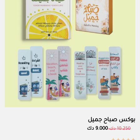
بوكس صباح جميل
9.000 دك
10.250 دك