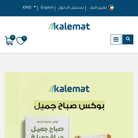
تغيير البلد
تسجيل الدخول
English
KWD
0
0