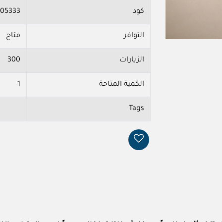
كود
05333
التوافر
متاح
الزيارات
300
الكمية المتاحة
1
Tags