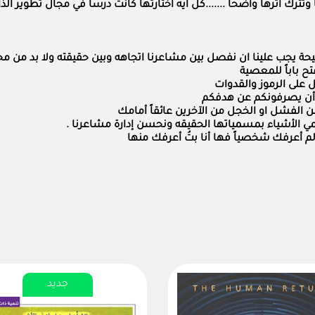
ك أثرها واضحاً .......كل آيه اختارتها كانت درساً في مجال تطوير الذ
صحيحة يجب علينا ان نفصل بين مشاعرنا اتجاهه وبين حقيقته ولا بد من م
ح باباً للمعصية
ل على الرموز والقدوات
و أن يصرفونكم عن هدفكم
 الفشل او الخجل من الآخرين عائقاً أمامك
 الأشياء بمسمياتها الحقيقه ونحسن إدارة مشاعرنا .
لم أعرفك شخصياً فها أنا بتُ أعرفك منها
جديد