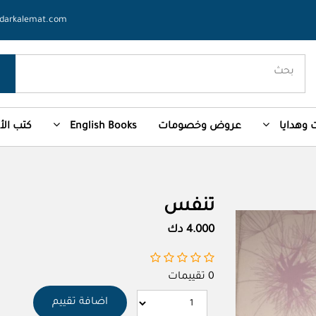
darkalemat.com
وهدايا
عروض وخصومات
English Books
كتب ال
تنفس
4.000 دك
0 تقييمات
اضافة تقييم