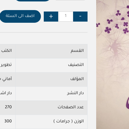
اضف الى السلة
القسم
الكتب
التصنيف
تطوير 
المؤلف
أماني ج
دار النشر
دار اشر
عدد الصفحات
270
الوزن ( جرامات )
300