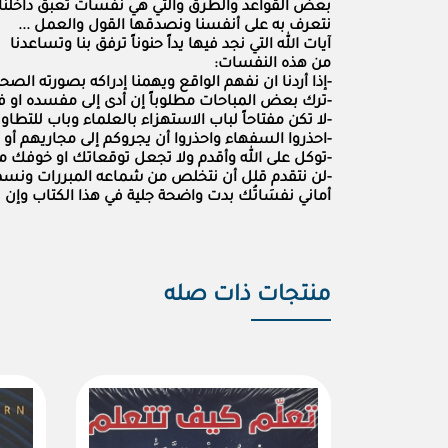
بعض القواعد والطرق والتي هي نفسات تعبق داخلنا وتتر
نتعرف به على أنفسنا ونصدقها القول والعمل ...
آيات الله التي نجد فيها يداً حنوناً ترفق بنا وتساعدنا
من هذه النفسات:
-إذا أردنا ان نفهم الواقع ويهمنا إدراكه بصورته ال
-ترك بعض المباحات مطلوباً إن أدى إلى مفسده او فت
-لا تكن مفتاحاً لباب الاستهزاء بالعلماء وباب للتطاو
-احذروا السفهاء واحذروا أن يجروكم إلى مجاريهم أ
-توكل على الله وأقدم ولا تجعل توقعاتك او خوفك من
-لن نتقدم قلل أن نتخلص من شماعه المبررات ونسمي
أماني نفسَاتُك بدت واضحة جلية في هذا الكتاب وإن 
منتجات ذات صله