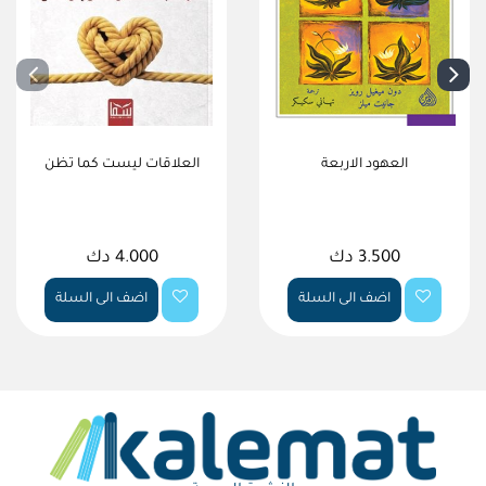
العهود الاربعة
العلاقات ليست كما تظن
3.500 دك
4.000 دك
اضف الى السلة
اضف الى السلة