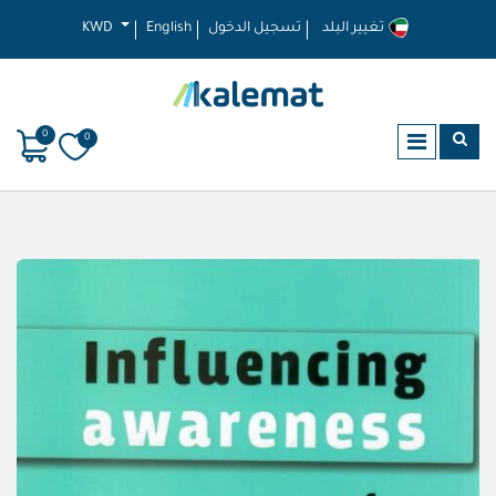
تغيير البلد
تسجيل الدخول
English
KWD
0
0