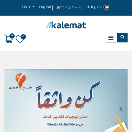
تغيير البلد
تسجيل الدخول
English
KWD
0
0