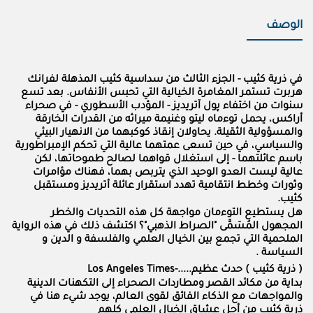
الوصف
في ذرية كثيب - الجزء الثالث من سداسية كثيب المذهلة لفرانك
هربرت تستمر المغامرة الخيالية التي تحبس الأنفاس. بعد تسع
سنوات من اختفاء پول آتريديز - المؤدب الأسطوري - في صحراء
أراكس، يحمل توءماه ليتو وغنيمة ميراثه من القدرات الخارقة
والمسؤولية الثقيلة. يحاولان إنقاذ كوكبهما من الانهيار البيئي
والسياسي، في حين تسعى عمتهما عالية التي تحكم الإمبراطورية
باسم عائلتهما - إلى استغلال قواهما لصالح طموحاتها، لكن
عالية ليست العدو الوحيد الذي يتربص بهما، فهناك مؤامرات
وثورات وخطط انتقامية تهدد استقرار عائلة أتريديز ومستقبل
كثيب.
هل يستطيع التوءمان مواجهة كل هذه التحديات والخطر
المجهول المُسَمَّى "الصراط الذهبي"؟ اكتشف ذلك في هذه الرواية
الملحمية التي تجمع بين الخيال العلمي والفلسفة و الدين و
السياسة .
( ذرية كثيب ) حدث عظيم.....-Los Angeles Times
بداية من مكائد القصر ومطاردات الصحراء إلى التكهنات الدينية
والمواجهات مع الذكاء الفائق لقوى العالم، يوجد شيء هنا في
ذرية كثيب من أجل عشاق الخيال العلمي كلهم