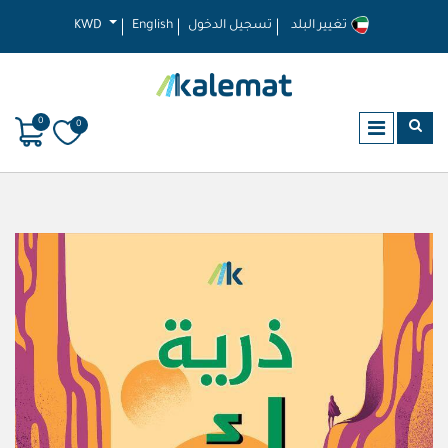
تغيير البلد
تسجيل الدخول
English
KWD
0
0