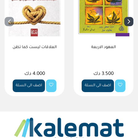
العهود الاربعة
العلاقات ليست كما تظن
3.500 دك
4.000 دك
اضف الى السلة
اضف الى السلة