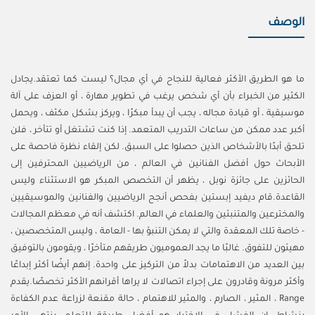
الوصف
ما هو الطريق الأكثر فعالية للنجاح في أي مجال؟ ليست كما تعتقد.يجادل
الكثير من الخبراء بأن أي شخص يرغب في تطوير مهارة ، أو العزف على آلة
موسيقية ، أو قيادة مجاله ، يجب أن يبدأ مبكرًا ، ويركز بشكل مكثف ، ويحمل
أكبر عدد ممكن من ساعات التدريب المتعمد. إذا كنت تشتغل أو تتأخر ، فلن
تلحق أبدًا بالأشخاص الذين حصلوا على السبق. لكن إلقاء نظرة فاحصة على
الأبحاث حول أفضل الفنانين في العالم ، من الرياضيين المحترفين إلى
الحائزين على جائزة نوبل ، يظهر أن التخصص المبكر هو الاستثناء وليس
القاعدة.قام ديفيد إبستين بفحص أنجح الرياضيين والفنانين والموسيقيين
والمخترعين والمتنبئين والعلماء في العالم. اكتشف أنه في معظم المجالات
- خاصة تلك المعقدة والتي لا يمكن التنبؤ بها - العامة ، وليس المتخصصين ،
مهيئون للتفوق. غالبًا ما يجد العموميون طريقهم متأخرًا ، ويقومون بالتوفيق
بين العديد من الاهتمامات بدلاً من التركيز على واحدة. إنهم أيضًا أكثر إبداعًا
وأكثر مرونة وقادرون على إجراء اتصالات لا يراها أقرانهم الأكثر تخصصًا.يقدم
Range ، المثير ، الصارم ، والمثير للاهتمام ، حالة مقنعة لزراعة عدم الكفاءة