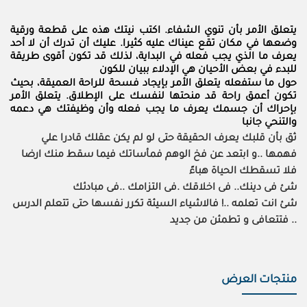
يتعلق الأمر بأن تنوي الشفاء. اكتب نيتك هذه على قطعة ورقية
وضعها في مكان تقع عيناك عليه كثيرا. عليك أن تدرك أن لا أحد
يعرف ما الذي يجب فعله في البداية، لذلك قد تكون أقوى طريقة
للبدء في بعض الأحيان هي الإدلاء ببيان للكون
حول ما ستفعله يتعلق الأمر بإيجاد فسحة للراحة العميقة، بحيث
تكون أعمق راحة قد منحتها لنفسك على الإطلاق. يتعلق الأمر
بإحراك أن جسمك يعرف ما يجب فعله وأن وظيفتك هي دعمه
والتنحي جانبا
ثق بأن قلبك يعرف الحقيقة حتى لو لم يكن عقلك قادرا علي
فهمها ..و ابتعد عن فخ الوهم فمأساتك فيما سقط منك ارضا
فلا تسقطك الحياة هباءً
شئ فى دينك.. فى اخلاقك .فى التزامك ..فى مبادئك
شئ انت تعلمه ..! فالاشياء السيئة تكرر نفسها حتى تتعلم الدرس
.. فتتعافى و تطمئن من جديد
منتجات العرض