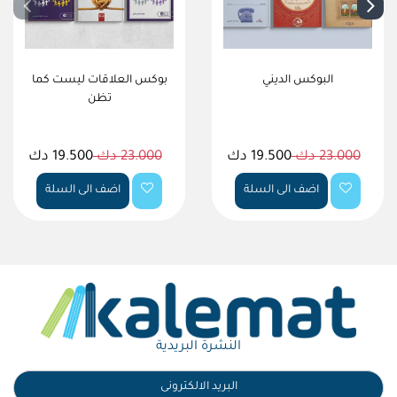
البوكس الديني
بوكس العلاقات ليست كما
تظن
23.000 دك
19.500 دك
23.000 دك
19.500 دك
اضف الى السلة
اضف الى السلة
النشرة البريدية