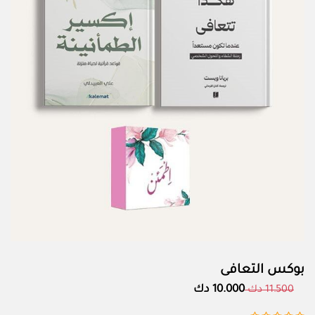
بوكس التعافى
10.000 دك
11.500 دك