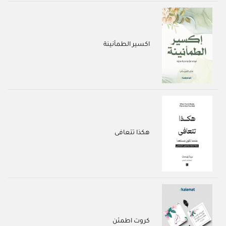
اكسير الطمأنينة
هكذا تتعافى
كروت اطمئن