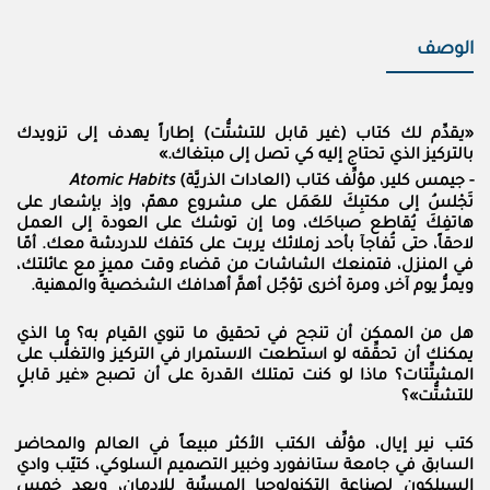
الوصف
«يقدِّم لك كتاب (غير قابل للتشتُّت) إطاراً يهدف إلى تزويدك
بالتركيز الذي تحتاج إليه كي تصل إلى مبتغاك.»
- جيمس كلير، مؤلِّف كتاب (العادات الذريَّة)
Atomic Habits
تَجْلسُ إلى مكتبِكَ للعَمَل على مشروع مهمّ، وإذ بإشعار على
هاتفِكَ يُقاطع صباحَك، وما إن توشك على العودة إلى العمل
لاحقاً، حتى تُفاجآ بأحد زملائك يربت على كتفك للدردشة معك. أمّا
في المنزل، فتمنعك الشاشات من قضاء وقت مميزٍ مع عائلتك،
ويمرُّ يوم آخر، ومرة أخرى تؤجّل أهمَّ أهدافك الشخصية والمهنية.
هل من الممكن أن تنجح في تحقيق ما تنوي القيام به؟ ما الذي
يمكنك أن تحقِّقه لو استطعت الاستمرار في التركيز والتغلُّب على
المشتِّتات؟ ماذا لو كنت تمتلك القدرة على أن تصبح «غير قابلٍ
للتشتُّت»؟
كتب نير إيال، مؤلِّف الكتب الأكثر مبيعاً في العالم والمحاضر
السابق في جامعة ستانفورد وخبير التصميم السلوكي، كتيّب وادي
السيلكون لصناعة التكنولوجيا المسبِّبة للإدمان، وبعد خمس