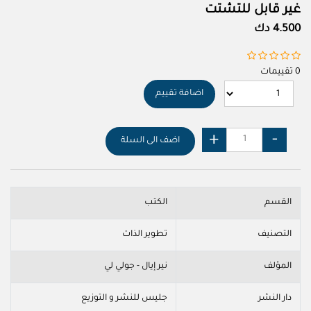
غير قابل للتشتت
4.500 دك
0 تقييمات
اضافة تقييم
اضف الى السلة
القسم
الكتب
التصنيف
تطوير الذات
المؤلف
نير إيال - جولي لي
دار النشر
جليس للنشر و التوزيع