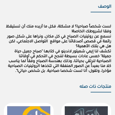
الوصف
لست شخصاً صباحيا؟ لا مشكلة، فكل ما أريده منك أن تستيقظ
وفقا لشروطك الخاصة!
نسمع عن روتينيات الصباح في كل مكان، ونراها على شكل صور
رائعة في قصص أصدقائنا على مواقع التواصل الاجتماعي، لكن
هل هي بتلك الأهمية؟
تكشف لنا إيمي شميتور لاندينو في كتابهـا "صباح جميل حياة
جميلة" خمس عادات بسيطة لننجح في التحكم في أوقاتنا
الصباحية لنرتقي بحياتنا، وذلك بهندسة الصباح وفقاً لما يناسب
كلا منا بعيداً عن الصور المنفقة التي تتخذها الروتينيات الصباحية
مؤخرا، وتقول: أنا لست شخصا صباحية. بل شخص حياتي!".
منتجات ذات صله