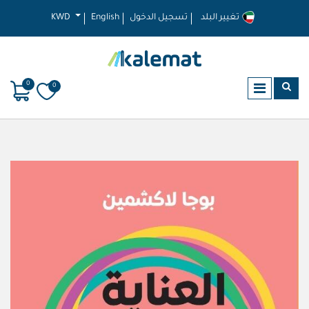
تغيير البلد
تسجيل الدخول
English
KWD
0
0