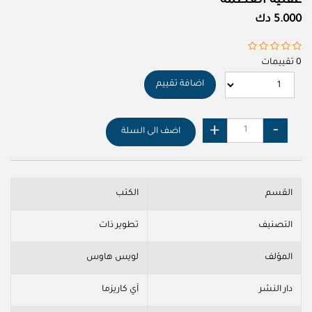
عقلية العظمة
5.000 دك
0 تقييمات
اضافة تقييم
اضف الى السلة
القسم
الكتب
التصنيف
تطوير ذات
المؤلف
لويس هاوس
دار النشر
آي كاريزما