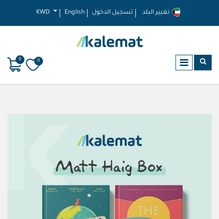
تغيير البلد
تسجيل الدخول
English
KWD
0
0