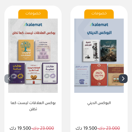
خصومات
خصومات
البوكس الديني
بوكس العلاقات ليست كما
تظن
23.000 دك
19.500 دك
23.000 دك
19.500 دك