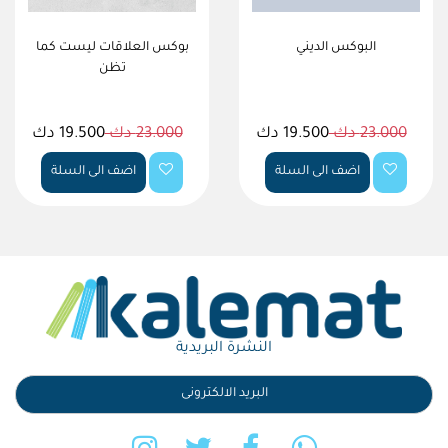
البوكس الديني
بوكس العلاقات ليست كما
تظن
23.000 دك
19.500 دك
23.000 دك
19.500 دك
اضف الى السلة
اضف الى السلة
النشرة البريدية