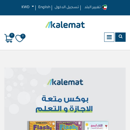
تغيير البلد
تسجيل الدخول
English
KWD
0
0