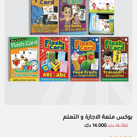
بوكس متعة الاجازة و التعلم
14.000 دك
16.750 دك