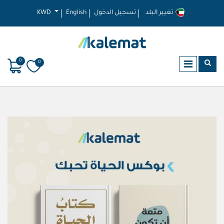
تغيير البلد
تسجيل الدخول
English
KWD
0
0