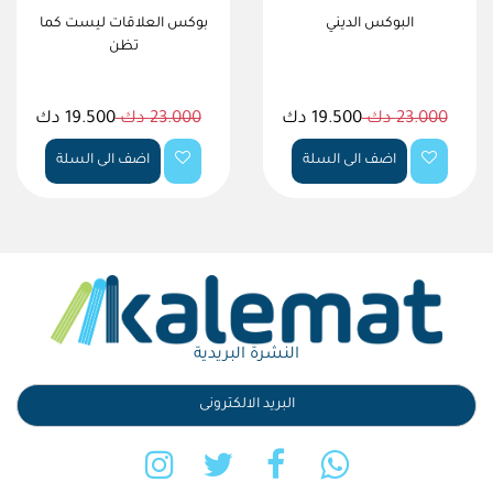
البوكس الديني
بوكس العلاقات ليست كما
تظن
23.000 دك
19.500 دك
23.000 دك
19.500 دك
اضف الى السلة
اضف الى السلة
النشرة البريدية