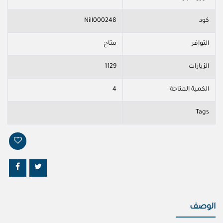
كود
Nill000248
التوافر
متاح
الزيارات
1129
الكمية المتاحة
4
Tags
الوصف