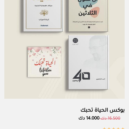
بوكس الحياة تحبك
14.000 دك
16.500 دك