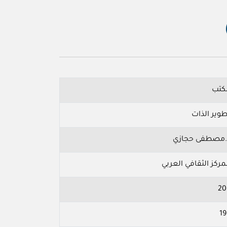
لكتب
طوير الذات
.مصطفى حجازي
مركز الثقافي العربي
20
19