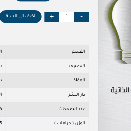
اضف الى السلة
القسم
ا
التصنيف
ت
المؤلف
د
دار النشر
ال
عدد الصفحات
5
الوزن ( جرامات )
5