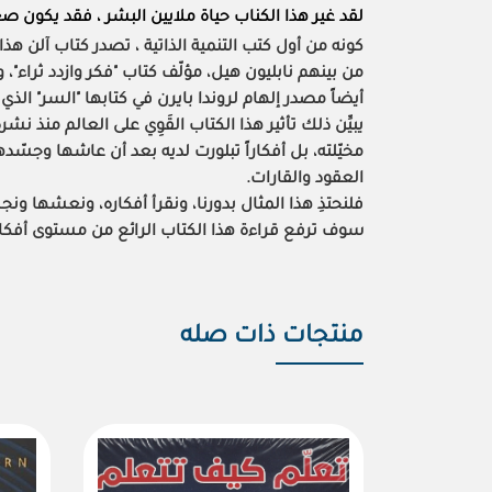
لقد غير هذا الكناب حياة ملايين البشر ، فقد يكون صغ
كونه من أول كتب التنمية الذاتية ، تصدر كتاب آلن هذا 
من بينهم نابليون هيل، مؤلّف كتاب "فكر وازدد ثراء"،
أيضاً مصدر إلهام لروندا بايرن في كتابها "السر" الذي
يبيِّن ذلك تأثير هذا الكتاب القَوِي على العالم منذ 
مخيّلته، بل أفكاراً تبلورت لديه بعد أن عاشها وجسّد
العقود والقارات.
فلنحتذِ هذا المثال بدورنا، ونقرأ أفكاره، ونعشها ونجس
سوف ترفع قراءة هذا الكتاب الرائع من مستوى أفكارك
منتجات ذات صله