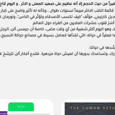
يراً من حيث الحجم إلا أنه عظيم على صعيد المعنى و الاثر . و اليوم تت
قائمة الكتب الاكثر مبيعاً لسنوات طوال ، وكأنه له تأثير واضح على كبار كت
 وديل كارنيجي، مؤلّف "كيف تكسب الأصدقاء وتؤثّر في الناس"، ونورمان فن
 أسَرَ قلوب عشرات الملايين من القراء حول العالم.
نشره، وهو اليوم أكثر شعبية من أي وقت مضى، خاصة أن جيمس آلن، الرجل ال
ها فعلياً في حياته، التي ابتدأها كعامل بسيط في مصانع حياكة النسيج، و
ِّدها في حياتنا.
، وتساعدك بدورها أن تعيش حياة مزدهرة. فلندع أفكار آلن تترسّخ في 
جديد