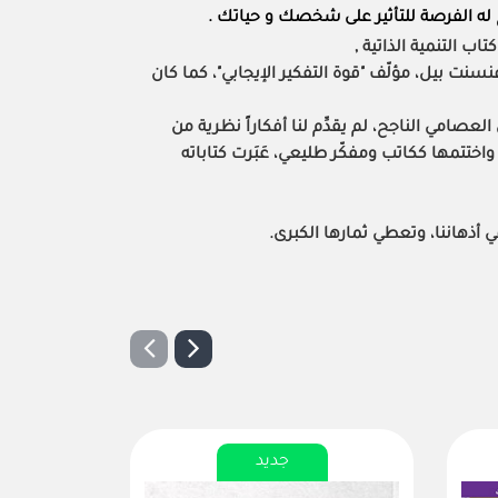
اح له الفرصة للتأثير على شخصك و حياتك .
اب التنمية الذاتية ,
سنت بيل، مؤلّف "قوة التفكير الإيجابي"، كما كان
عصامي الناجح، لم يقدِّم لنا أفكاراً نظرية من
اختتمها ككاتب ومفكّر طليعي، عَبَرت كتاباته
أذهاننا، وتعطي ثمارها الكبرى.
جديد