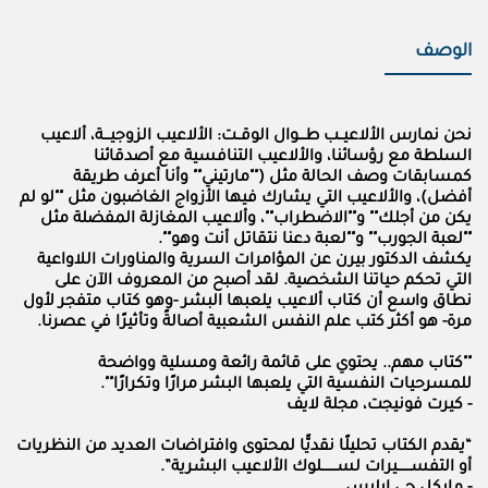
الوصف
نحن نمارس الألاعيــب طـــوال الوقــت: الألاعيب الزوجيـــة، ألاعيب
السلطة مع رؤسائنا، والألاعيب التنافسية مع أصدقائنا
كمسابقات وصف الحالة مثل (""مارتيني"" وأنا أعرف طريقة
أفضل)، والألاعيب التي يشارك فيها الأزواج الغاضبون مثل ""لو لم
يكن من أجلك"" و""الاضطراب""، وألاعيب المغازلة المفضلة مثل
""لعبة الجورب"" و""لعبة دعنا نتقاتل أنت وهو"".
يكشف الدكتور بيرن عن المؤامرات السرية والمناورات اللاواعية
التي تحكم حياتنا الشخصية. لقد أصبح من المعروف الآن على
نطاق واسع أن كتاب ألاعيب يلعبها البشر -وهو كتاب متفجر لأول
مرة- هو أكثر كتب علم النفس الشعبية أصالةً وتأثيرًا في عصرنا.
""كتاب مهم.. يحتوي على قائمة رائعة ومسلية وواضحة
للمسرحيات النفسية التي يلعبها البشر مرارًا وتكرارًا"".
- كيرت فونيجت، مجلة لايف
“يقدم الكتاب تحليلًا نقديًّا لمحتوى وافتراضات العديد من النظريات
أو التفســــــيرات لســـــــلوك الألاعيب البشرية”.