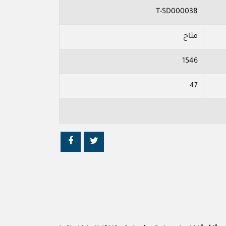
T-SD000038
متاح
1546
47