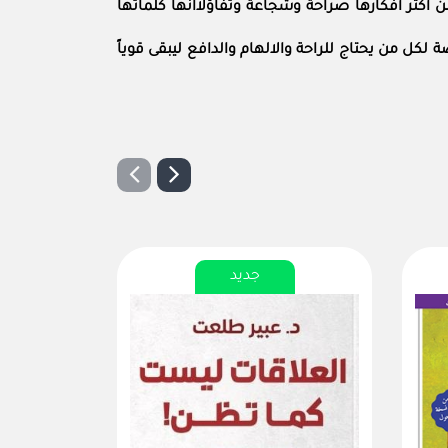
و الدروس التي تعلمتها خلال رحلتها في الحياة في هذا الكتاب وهي مجموعة مكونة من 365 يوما من أكثر أفكارها صراحة وشجاعة وتفاؤلاانها كلماتها
 من يحتاج للراحة والالهام والدافع ليبقى قوياً
جديد