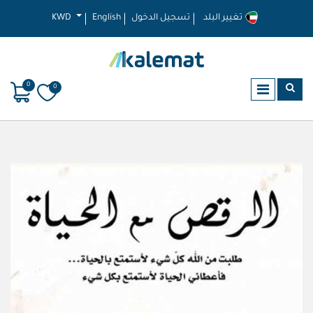
تغيير البلد
تسجيل الدخول
English
KWD
0
0