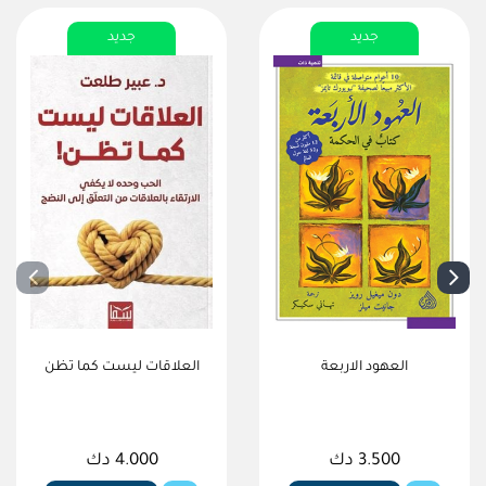
جديد
جديد
العهود الاربعة
العلاقات ليست كما تظن
3.500 دك
4.000 دك